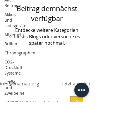
Beiträge
Beitrag demnächst
Akkus
verfügbar
und
Ladegeräte
Entdecke weitere Kategorien
Allgemein
dieses Blogs oder versuche es
später nochmal.
Brillen
Chronographen
CO2-
Druckluft-
Systeme
Griffe
info@knamao.org
Jetzt anrufen
und
Zweibeine
>
Helme
Marken
Paintball
Softair