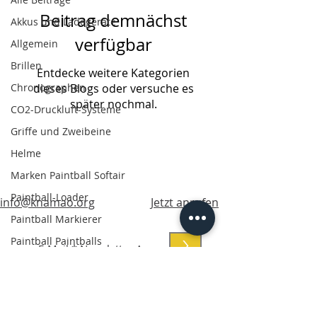
Beitrag demnächst
Akkus und Ladegeräte
verfügbar
Allgemein
Brillen
Entdecke weitere Kategorien
Chronographen
dieses Blogs oder versuche es
später nochmal.
CO2-Druckluft-Systeme
Griffe und Zweibeine
Helme
Marken Paintball Softair
Paintball-Loader
info@knamao.org
Jetzt anrufen
Paintball Markierer
Paintball Paintballs
>
Paintball Zubehör
Plattenträger-Westen
Rucksäcke