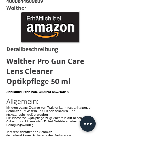
4000844609809
Walther
Detailbeschreibung
Walther Pro Gun Care
Lens Cleaner
Optikpflege 50 ml
Abbildung kann vom Original abweichen.
Allgemein:
Mit dem Leans Cleaner von Walther kann fest anhaftender
Schmutz auf Gläsern und Linsen schlieren- und
rückstandsfrei gelöst werden.
Die innovative Optikpflege zeigt ebenfalls auf beschichteten
Gläsern und Linsen wie z.B. bei Zielvisieren eine perfekte
Reinigungswirkung.
-löst fest anhaftenden Schmutz
-hinterlässt keine Schlieren oder Rückstände
-nichtalkoholisch, antistatisch, biologisch abbaubar