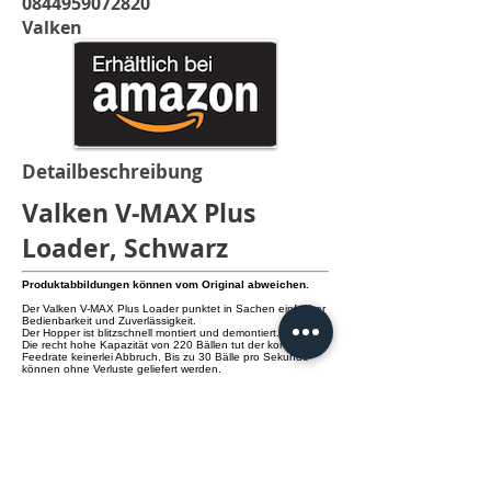
0844959072820
Valken
Detailbeschreibung
Valken V-MAX Plus
Loader, Schwarz
Produktabbildungen können vom Original abweichen.
Der Valken V-MAX Plus Loader punktet in Sachen einfacher
Bedienbarkeit und Zuverlässigkeit.
Der Hopper ist blitzschnell montiert und demontiert.
Die recht hohe Kapazität von 220 Bällen tut der konstanten
Feedrate keinerlei Abbruch. Bis zu 30 Bälle pro Sekunde
können ohne Verluste geliefert werden.
Details:
- angenehm leichtes Gewicht von etwa 455 Gramm
- einfache Bedienung, Montage und Demontage
- schmalesÂ Profil
- bis zu 30 Bälle pro Sekunde
- benötigt zwei 9V Batterien (nicht im Lieferumfang
enthalten)