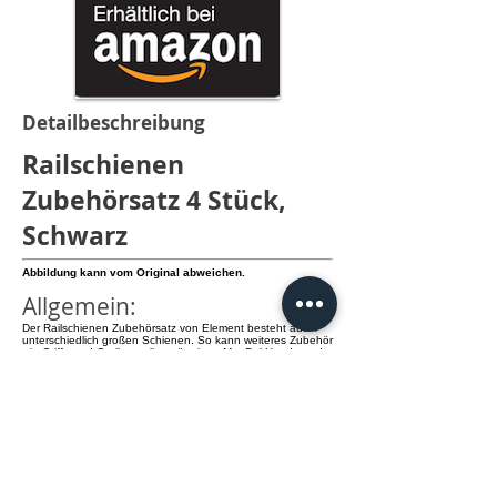
Detailbeschreibung
Railschienen
Zubehörsatz 4 Stück,
Schwarz
Abbildung kann vom Original abweichen.
Allgemein:
Der Railschienen Zubehörsatz von Element besteht aus 4
unterschiedlich großen Schienen. So kann weiteres Zubehör
wie Griffe und Optik an allen gängigen MagPul Handguards
befestigt werden.
Details:
- Material: Kunstoff
- 4 Größen: 11, 9, 7 und 5 Slots
info@knamao.org
Jetzt anrufen