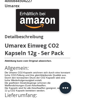
4000844504227
Umarex
Detailbeschreibung
Umarex Einweg CO2
Kapseln 12g - 5er Pack
Abbildung kann vom Original abweichen.
Allgemein:
Die Umarex CO2-Kapseln zeichnen sich durch eine konstant
hohe CO2-Füllung und ihre gleichbleibende Qualität aus.
Durch den konstanten Druck der CO2 Kapseln wird eine
hohe Wiederholgenauigkeit erzielt.
Die gratfreien Gewindegänge schonen die
Waffendichtungen Eurer Airsoftwaffen.
Die Kapseln sind für alle Airsoftwaffen geeignet, welche mit
12 g CO2 Kapseln betrieben werden.
Lieferumfang:
-5 x Umarex Einweg CO2 Kapseln 12g
Details: