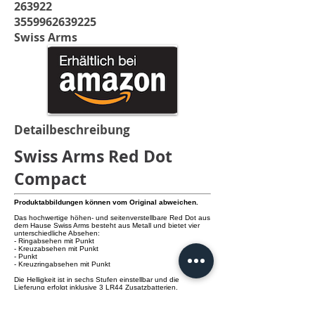
263922
3559962639225
Swiss Arms
Detailbeschreibung
Swiss Arms Red Dot
Compact
Produktabbildungen können vom Original abweichen.
Das hochwertige höhen- und seitenverstellbare Red Dot aus
dem Hause Swiss Arms besteht aus Metall und bietet vier
unterschiedliche Absehen:
- Ringabsehen mit Punkt
- Kreuzabsehen mit Punkt
- Punkt
- Kreuzringabsehen mit Punkt
Die Helligkeit ist in sechs Stufen einstellbar und die
Lieferung erfolgt inklusive 3 LR44 Zusatzbatterien.
Details: