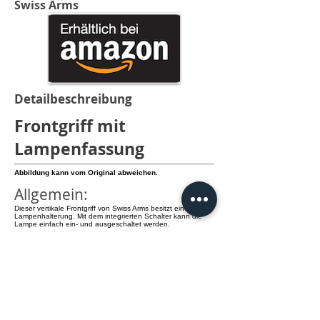
Swiss Arms
Detailbeschreibung
Frontgriff mit
Lampenfassung
Abbildung kann vom Original abweichen.
Allgemein:
Dieser vertikale Frontgriff von Swiss Arms besitzt eine
Lampenhalterung. Mit dem integrierten Schalter kann die
Lampe einfach ein- und ausgeschaltet werden.
Details:
- passend für 20 mm Railschienen
- mit zwei seitlichen Rails
- ideal für Lampen mit 25mm Durchmesser
- Material: Kunststoff
info@knamao.org
Jetzt anrufen