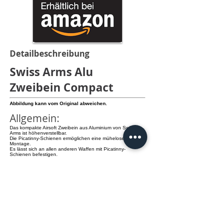
Detailbeschreibung
Swiss Arms Alu
Zweibein Compact
Abbildung kann vom Original abweichen.
Allgemein:
Das kompakte Airsoft Zweibein aus Aluminium von Swiss
Arms ist höhenverstellbar.
Die Picatinny-Schienen ermöglichen eine mühelose
Montage.
Es lässt sich an allen anderen Waffen mit Picatinny-
Schienen befestigen.
Details:
Das Zweibein lässt sich befestigen an:
- Airsoft Famas F1
- Airsoft FN Scar Heavy
- Airsoft HK416 AEG Ganzmetall Schwarz
info@knamao.org
Jetzt anrufen