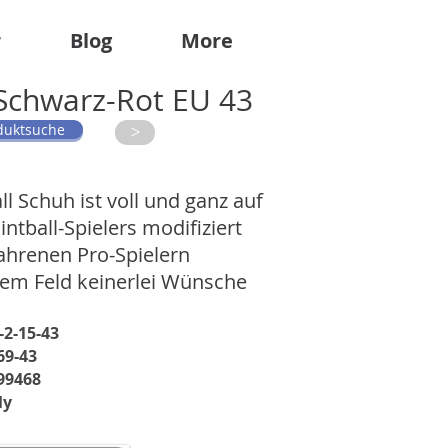
r
Blog
More
 Schwarz-Rot EU 43
duktsuche
>
ll Schuh ist voll und ganz auf
ntball-Spielers modifiziert
fahrenen Pro-Spielern
 dem Feld keinerlei Wünsche
-2-15-43
69-43
99468
ly