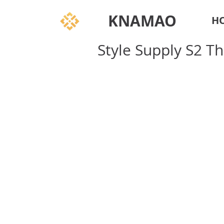
KNAMAO
H
Style Supply S2 T