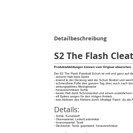
Detailbeschreibung
S2 The Flash Clea
Produktabbildungen können vom Original abweichen.
Der S2 The Flash Paintball Schuh ist voll und ganz auf di
- sicherer Halt beim Sprint
- kniend in der Deckung wird der Schuh flexibel und weic
- schmerzfreie Füße den ganzen Tag über, auch nach l
- atmungsaktives Meshgewebe
- herausnehmbare Sohle
- bester Halt dank Schnürsenkel und einem zusätzlichem
- elf Spikes sorgen für den nötigen Antrieb
- kein Ablösen des Klebers durch ölhaltige Paint!, da di
Details:
- Sohle: Kunststoff
- Obermaterial: Leder/Lederimitat
- Innenmaterial: Textil
- Decksohle: Textil, gepolstert, herausnehmbar