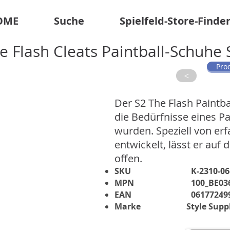
OME
Suche
Spielfeld-Store-Finde
he Flash Cleats Paintball-Schuhe
Pro
>
Der S2 The Flash Paintba
die Bedürfnisse eines Pai
wurden. Speziell von er
entwickelt, lässt er auf
offen.
SKU
K-2310-06
MPN
100_BE03
EAN
06177249
Marke
Style Supp