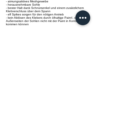
- atmungsaktives Meshgewebe
- herausnehmbare Sohle
- bester Halt dank Schnürsenkel und einem zusätzlichem
Klettverschluss über dem Spann
- elf Spikes sorgen für den nötigen Antrieb
- kein Ablösen des Klebers durch ölhaltige Paint!, da die
Außenseiten der Sohlen nicht mit der Paint in Kontakt
kommen können
Details:
- Sohle: Kunststoff
- Obermaterial: Leder/Lederimitat
- Innenmaterial: Textil
- Decksohle: Textil, gepolstert, herausnehmbar
Lieferumfang:
- 1 Satz Gras-Spikes (vormontiert)
- 1 Satz mit kurzen Stollen
- 1 Satz mit Turf-Spikes (grau)
- 1 Schuhbeutel
- 1 Paar Ersatz-Schnürsenkel (schwarz)
info@knamao.org
Jetzt anrufen
>