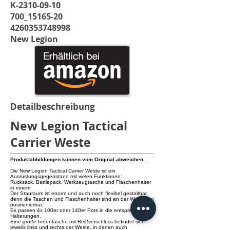
K-2310-09-10
700_15165-20
4260353748998
New Legion
Detailbeschreibung
New Legion Tactical
Carrier Weste
Produktabbildungen können vom Original abweichen.
Die New Legion Tactical Carrier Weste ist ein
Ausrüstungsgegenstand mit vielen Funktionen:
Rucksack, Battlepack, Werkzeugtasche und Flaschenhalter
in einem.
Der Stauraum ist enorm und auch noch flexibel gestaltbar,
denn die Taschen und Flaschenhalter sind an der Weste frei
positionierbar.
Es passen 4x 100er oder 140er Pots in die entsprechenden
Halterungen.
Eine große Innentasche mit Reißverschluss befindet sich
jeweils links und rechts der Weste, in denen auch