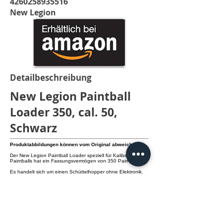
4260258935516
New Legion
Detailbeschreibung
New Legion Paintball
Loader 350, cal. 50,
Schwarz
Produktabbildungen können vom Original abweichen.
Der New Legion Paintball Loader speziell für Kaliber 50
Paintballs hat ein Fassungsvermögen von 350 Paintballs.
Es handelt sich um einen Schüttelhopper ohne Elektronik.
Details:
- Schüttelhopper für Kaliber 50 Paint
- Loaderfarbe: Schwarz
- Deckelfarbe: Rot transparent
- niedrige Bauhöhe
- federunterstützter Deckel
- minimale Trefferfläche im Frontbereich