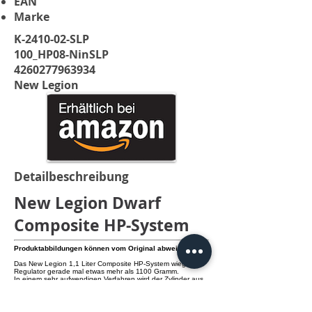
EAN
Marke
K-2410-02-SLP
100_HP08-NinSLP
4260277963934
New Legion
Detailbeschreibung
New Legion Dwarf
Composite HP-System
Produktabbildungen können vom Original abweichen.
Das New Legion 1,1 Liter Composite HP-System wiegt mit
Regulator gerade mal etwas mehr als 1100 Gramm.
In einem sehr aufwendigen Verfahren wird der Zylinder aus
Flugzeugaluminium mit Karbon und Fiberglas ummantelt.
Somit ist die Flasche nicht nur extrem leicht, sondern auch
unglaublich stabil.
Der maximale Fülldruck liegt bei 300 bar / 4500 psi, welcher