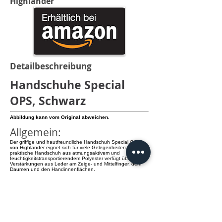
Highlander
Detailbeschreibung
Handschuhe Special
OPS, Schwarz
Abbildung kann vom Original abweichen.
Allgemein:
Der griffige und hautfreundliche Handschuh Special Ops
von Highlander eignet sich für viele Gelegenheiten. Der
praktische Handschuh aus atmungsaktivem und
feuchtigkeitstransportierendem Polyester verfügt über
Verstärkungen aus Leder am Zeige- und Mittelfinger, dem
Daumen und den Handinnenflächen.
Details:
- Handgelenkweite per Klett regulierbar
- Material: Polyester mit Leder-Verstärkungen
- Füllung/Futter: softes Jersey
- Gewicht: 150 g
- Maße: 23 x 10 x 4 cm