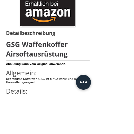
Detailbeschreibung
GSG Waffenkoffer
Airsoftausrüstung
Abbildung kann vom Original abweichen.
Allgemein:
Der robuste Koffer von GSG ist für Gewehre und mehrere
Kurzwaffen geeignet.
Details:
- Material: Schlagfester Kunststoff
- Außenmaß: 96 x25 x10 cm (LxHxT)
- Innenmaß: 95x23x8 cm (LxHxT)
- Airsoftausrüstung
- kann mit 4 Schiebeverschlüssen geschlossen werden
- an den Verschlüssen sind jeweils Ösen für
Vorhängeschlösser vorhanden
info@knamao.org
Jetzt anrufen