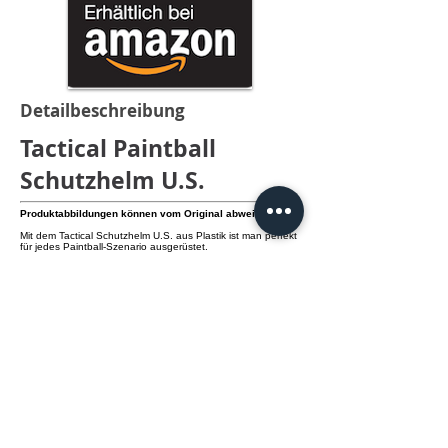
Detailbeschreibung
Tactical Paintball
Schutzhelm U.S.
Produktabbildungen können vom Original abweichen.
Mit dem Tactical Schutzhelm U.S. aus Plastik ist man perfekt
für jedes Paintball-Szenario ausgerüstet.
Eine Kombination mit Masken ist problemlos möglich.
Der Helm ist in Oliv und Schwarz erhältlich.
Achtung! Der Helm ist nicht zur Abwehr tödlicher
Gefahren geeignet!
info@knamao.org
Jetzt anrufen
>