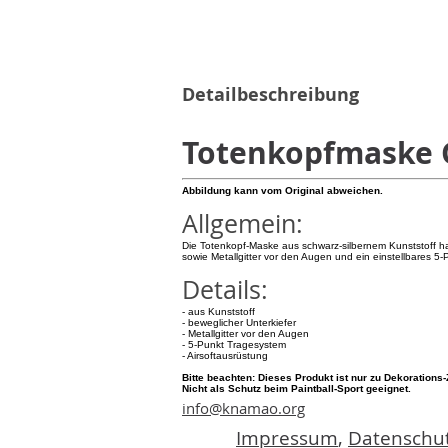
Detailbeschreibung
Totenkopfmaske G
Abbildung kann vom Original abweichen.
Allgemein:
Die Totenkopf-Maske aus schwarz-silbernem Kunststoff ha
sowie Metallgitter vor den Augen und ein einstellbares 5
Details:
- aus Kunststoff
- beweglicher Unterkiefer
- Metallgitter vor den Augen
- 5-Punkt Tragesystem
- Airsoftausrüstung
Bitte beachten: Dieses Produkt ist nur zu Dekoration
Nicht als Schutz beim Paintball-Sport geeignet.
info@knamao.org
Impressum
,
Datenschut