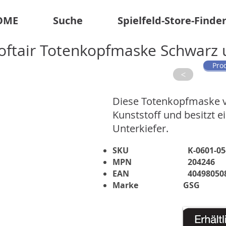
OME
Suche
Spielfeld-Store-Finde
ftair Totenkopfmaske Schwarz u
Pro
>
Diese Totenkopfmaske 
Kunststoff und besitzt 
Unterkiefer.
SKU
K-0601-05
MPN
204246
EAN
40498050
Marke
GSG