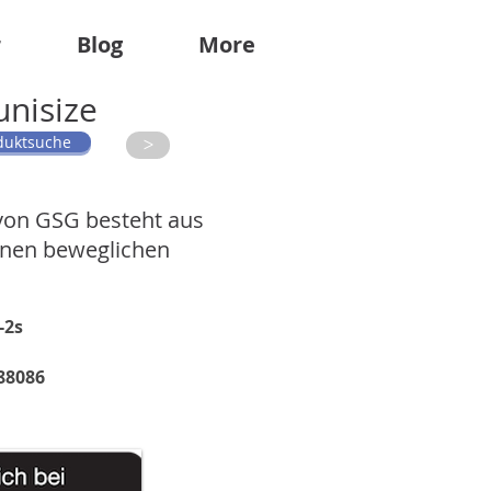
r
Blog
More
nisize
duktsuche
>
von GSG besteht aus
einen beweglichen
-2s
88086