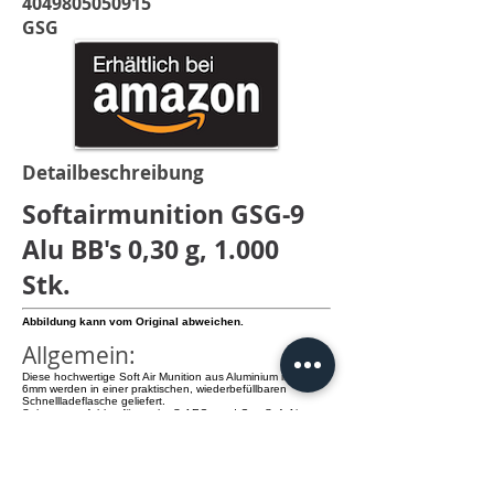
4049805050915
GSG
Detailbeschreibung
Softairmunition GSG-9
Alu BB's 0,30 g, 1.000
Stk.
Abbildung kann vom Original abweichen.
Allgemein:
Diese hochwertige Soft Air Munition aus Aluminium in Kaliber
6mm werden in einer praktischen, wiederbefüllbaren
Schnellladeflasche geliefert.
Sehr zu empfehlen für starke S-AEGs und Gas Soft Air
Waffen.
Details:
- 6 mm Durchmesser
- 0,30 g pro Kugel