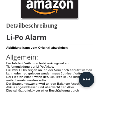
Detailbeschreibung
Li-Po Alarm
Abbildung kann vom Original abweichen.
Allgemein:
Der Intellect V-Alarm schützt wirkungsvoll vor
Tiefenentladung der Li-Po Akkus.
Die zwei LEDs zeigen an, ob der Akku noch benutzt werden
kann oder neu geladen werden muss (rot=leer / grün=voll).
Der Piepton ertönt, wenn der Akku leer ist und nicht mehr
weiter benutzt werden sollte.
Der Spannungswarner wird an den Balancer-Anschluss der
Akkus angeschlossen und überwacht den Akku.
Dies schützt effektiv vor einer Beschädigung durch
Tiefenentladung.
Details:
- schützt vor Tiefenentladung
- mit LED Anzeige und Pieptöne
info@knamao.org
Jetzt anrufen