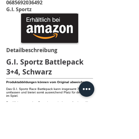
0685692036492
G.I. Sportz
Detailbeschreibung
G.I. Sportz Battlepack
3+4, Schwarz
Produktabbildungen können vom Original abweichen.
Das G.I. Sportz Race Battlepack kann insgesamt 7 Pots
umfassen und bietet somit ausreichend Platz für deine Paint
im Spiel.
Des Weiteren wurden Gummisterne im Innengürtel vernäht,
was ein Verrutschen des Battlepacks unmöglich macht.
Zusätzlich sorgen elastische Tabs für einen sicheren Sitz im
Spiel und ein schnelles Ablegen des Packs in den
Spielpausen.
Speziell strukturierte Pottaschen erleichtern dann das
Befüllen und Entnehmen der Pots.
Im Lieferumfang sind keine Pots enthalten.
info@knamao.org
Jetzt anrufen