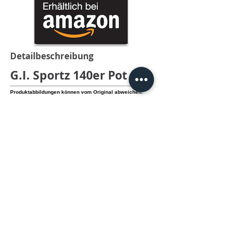
Detailbeschreibung
G.I. Sportz 140er Pot
Produktabbildungen können vom Original abweichen.
Der G.I. Sportz Nachfüllpot hat ein
Gesamtfassungsvermögen von 140 Paintballs.
- Material: Polycarbonat
info@knamao.org
Jetzt anrufen
>
Impressum
,