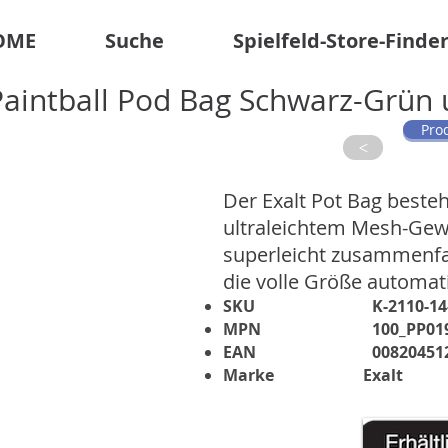
OME
Suche
Spielfeld-Store-Finde
Paintball Pod Bag Schwarz-Grün 
Pro
>
Der Exalt Pot Bag beste
ultraleichtem Mesh-Gewe
superleicht zusammenfa
die volle Größe automat
SKU
K-2110-14
MPN
100_PP01
EAN
00820451
Marke
Exalt