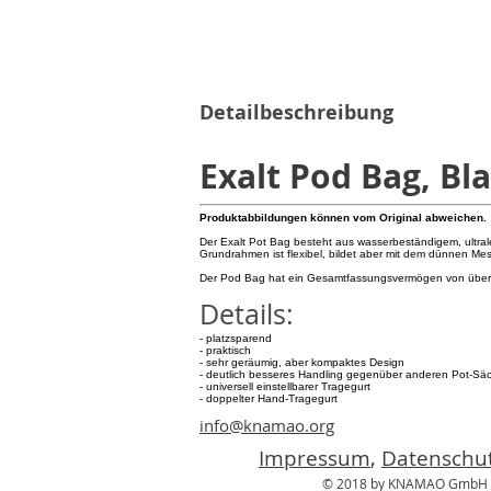
Detailbeschreibung
Exalt Pod Bag, Bl
Produktabbildungen können vom Original abweichen.
Der Exalt Pot Bag besteht aus wasserbeständigem, ultra
Grundrahmen ist flexibel, bildet aber mit dem dünnen Me
Der Pod Bag hat ein Gesamtfassungsvermögen von über
Details:
- platzsparend
- praktisch
- sehr geräumig, aber kompaktes Design
- deutlich besseres Handling gegenüber anderen Pot-Sä
- universell einstellbarer Tragegurt
- doppelter Hand-Tragegurt
info@knamao.org
Impressum
,
Datenschut
© 2018 by KNAMAO GmbH P