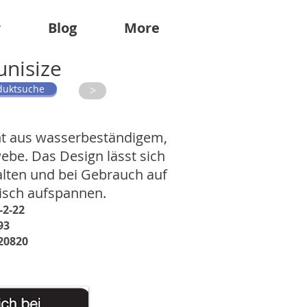
r
Blog
More
unisize
duktsuche
>
ht aus wasserbeständigem,
be. Das Design lässt sich
lten und bei Gebrauch auf
isch aufspannen.
-2-22
93
20820