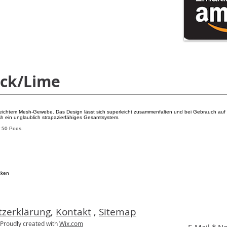
ack/Lime
leichtem Mesh-Gewebe. Das Design lässt sich superleicht zusammenfalten und bei Gebrauch auf 
sh ein unglaublich strapazierfähiges Gesamtsystem.
 50 Pods.
cken
zerklärung
,
Kontakt
,
Sitemap
roudly created with
Wix.com