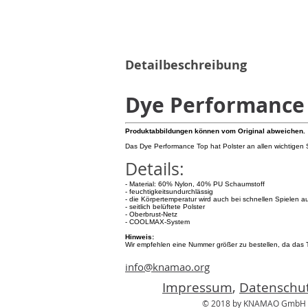
Detailbeschreibung
Dye Performance
Produktabbildungen können vom Original abweichen.
Das Dye Performance Top hat Polster an allen wichtigen 
Details:
- Material: 60% Nylon, 40% PU Schaumstoff
- feuchtigkeitsundurchlässig
- die Körpertemperatur wird auch bei schnellen Spielen au
- seitlich belüftete Polster
- Oberbrust-Netz
- COOLMAX-System
Hinweis:
Wir empfehlen eine Nummer größer zu bestellen, da das To
info@knamao.org
Impressum
,
Datenschut
© 2018 by KNAMAO GmbH P