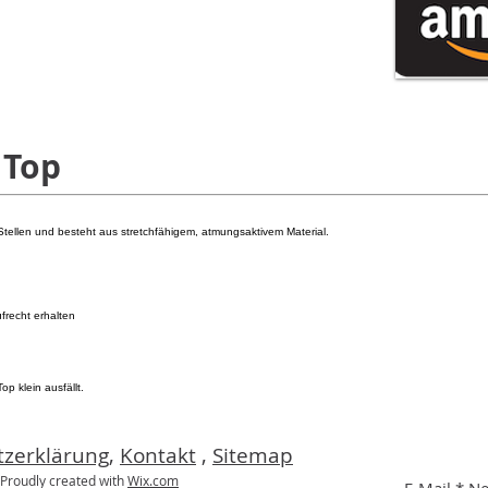
 Top
Stellen und besteht aus stretchfähigem, atmungsaktivem Material.
frecht erhalten
p klein ausfällt.
zerklärung
,
Kontakt
,
Sitemap
roudly created with
Wix.com