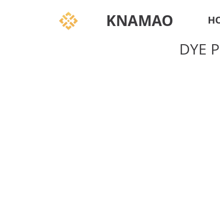
KNAMAO
H
DYE P