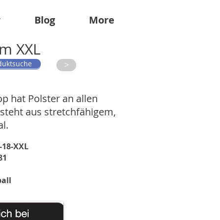
r
Blog
More
am XXL
duktsuche
>
 hat Polster an allen
esteht aus stretchfähigem,
l.
-18-XXL
81
all