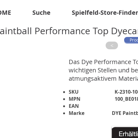
OME
Suche
Spielfeld-Store-Finde
aintball Performance Top Dyec
Pro
>
Das Dye Performance Top
wichtigen Stellen und b
atmungsaktivem Materia
SKU
K-2310-10
MPN
100_BE01
EAN
Marke
DYE Paintb