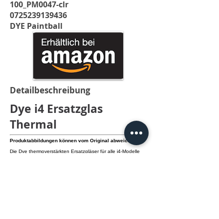
100_PM0047-clr
0725239139436
DYE Paintball
Detailbeschreibung
Dye i4 Ersatzglas
Thermal
Produktabbildungen können vom Original abweichen.
Die Dye thermoverstärkten Ersatzgläser für alle i4-Modelle
sind 4D beschichtet, um eine hohe Leistung und extreme
Langlebigkeit zu garantieren.
Der integrierte Anti-Beschlag- und Kratzschutz sowie die
optische Korrektur sorgen für eine herausragende Klarheit
auf dem Spielfeld.
Zusätzlich bieten die Gläser zu 100% Schutz vor UV-A-, UV-
B- und UV-C-Strahlen.
info@knamao.org
Jetzt anrufen