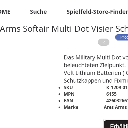
OME
Suche
Spielfeld-Store-Finde
Arms Softair Multi Dot Visier Sc
Pro
>
Das Military Multi Dot 
beleuchteten Zielpunkt. D
Volt Lithium Batterien ( 
Schutzkappen und Fixmon
SKU
K-1209-01
MPN
6155
EAN
42603266
Marke
Ares Arms