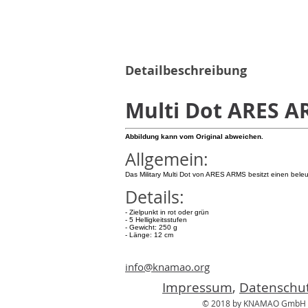
Detailbeschreibung
Multi Dot ARES 
Abbildung kann vom Original abweichen.
Allgemein:
Das Military Multi Dot von ARES ARMS besitzt einen beleuc
Details:
- Zielpunkt in rot oder grün
- 5 Helligkeitsstufen
- Gewicht: 250 g
- Länge: 12 cm
info@knamao.org
Impressum
,
Datenschut
© 2018 by KNAMAO GmbH P