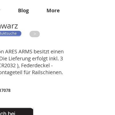
r
Blog
More
hwarz
duktsuche
>
von ARES ARMS besitzt einen
ie Lieferung erfolgt inkl. 3
CR2032 ), Federdeckel -
tageteil für Railschienen.
17078